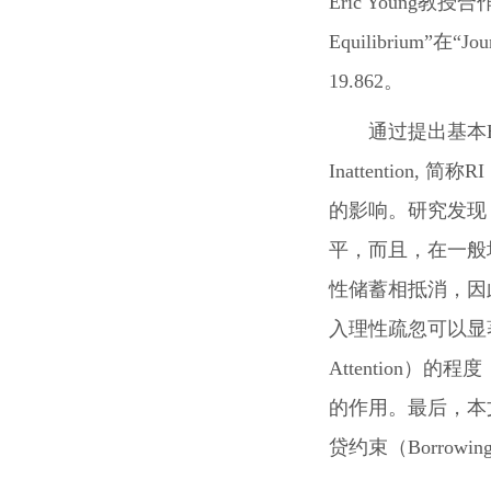
Eric Young
教授合
Equilibrium”
在
“Jou
19.862
。
通过提出基本
Inattention,
简称
RI
的影响。研究发现
平，而且，在一般
性储蓄相抵消，因
入理性疏忽可以显
Attention
）的程度
的作用。最后，本
贷约束（
Borrowing