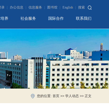
登录
|
办公信息
|
信息服务
|
图书馆
|
English
|
搜索
才培养
社会服务
国际合作
联系我们
您的位置:
>>
>> 正文
首页
学人动态