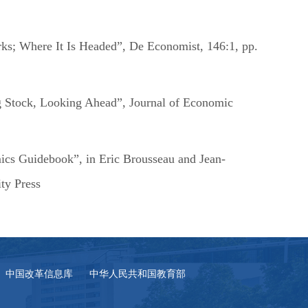
ks; Where It Is Headed”, De Economist, 146:1, pp.
g Stock, Looking Ahead”, Journal of Economic
ics Guidebook”, in Eric Brousseau and Jean-
ty Press
中国改革信息库
中华人民共和国教育部