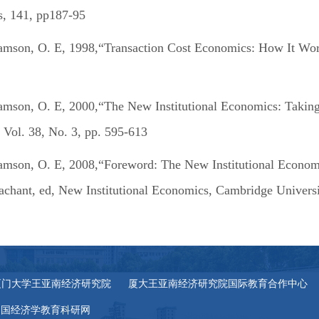
, 141, pp187-95
amson, O. E, 1998,“Transaction Cost Economics: How It Wor
amson, O. E, 2000,“The New Institutional Economics: Takin
, Vol. 38, No. 3, pp. 595-613
amson, O. E, 2008,“Foreword: The New Institutional Econom
achant, ed, New Institutional Economics, Cambridge Universi
厦门大学王亚南经济研究院
厦大王亚南经济研究院国际教育合作中心
中国经济学教育科研网