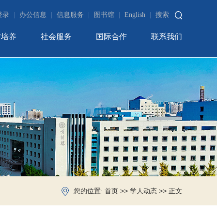
登录
|
办公信息
|
信息服务
|
图书馆
|
English
|
搜索
才培养
社会服务
国际合作
联系我们
您的位置:
>>
>> 正文
首页
学人动态