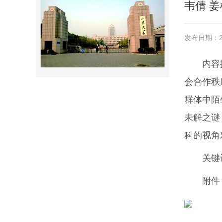
韦倩 
发布日期：20
内容
会合作秩
群体中陌
未解之谜
科的视角
关键
附件