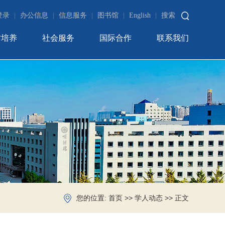
登录
|
办公信息
|
信息服务
|
图书馆
|
English
|
搜索
才培养
社会服务
国际合作
联系我们
您的位置:
>>
>> 正文
首页
学人动态