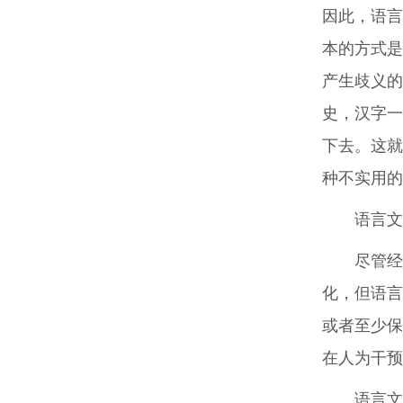
因此，语言
本的方式是
产生歧义的
史，汉字一
下去。这就
种不实用的
语言文
尽管经
化，但语言
或者至少保
在人为干预
语言文