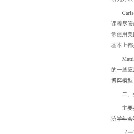
Ca
课程尽管
常使用美
基本上都
Ma
的一些应
博弈模型
二、
主要
济学年会
（一）