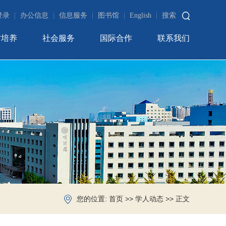
登录
|
办公信息
|
信息服务
|
图书馆
|
English
|
搜索
才培养
社会服务
国际合作
联系我们
您的位置:
>>
>> 正文
首页
学人动态