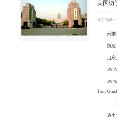
美国访
发布日期：20
美国
魏建
山东
200
20
Tom G
一、
两个