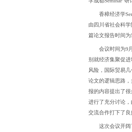
学成都
Seminar”
研
香樟经济学
Se
由四川省社会科学
篇论文报告时间为
会议时间为
9
别就经济集聚促进
风险，国际贸易几
论文的逻辑思路，
报的内容提出了很
进行了充分讨论，
交流合作打下了良
这次会议开阔