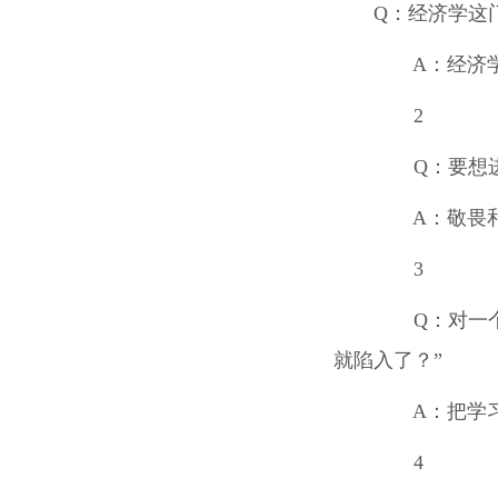
Q
：经济学这
A
：经济
2
Q
：要想
A
：敬畏
3
Q
：对一
就陷入了？”
A
：把学
4