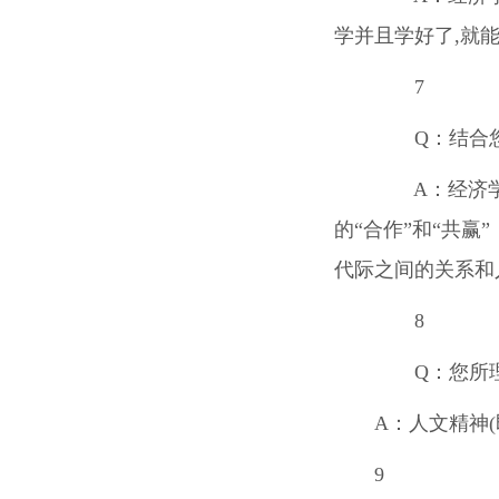
学并且学好了,就
7
Q
：结合
A
：经济
的“合作”和“共
代际之间的关系和
8
Q
：您所
A
：人文精神
9