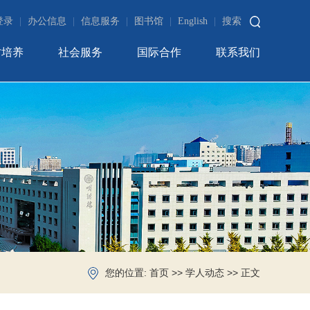
登录
|
办公信息
|
信息服务
|
图书馆
|
English
|
搜索
才培养
社会服务
国际合作
联系我们
您的位置:
>>
>> 正文
首页
学人动态