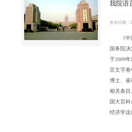
我院语
发布日期：20
《中
国务院决
于200
言文字卷
博士、崔
相关条目
国大百科
经济学这