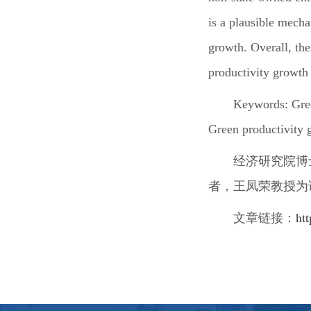
is a plausible mech
growth. Overall, the
productivity growth
Keywords:
Gree
Green productivity 
经济研究院博
者，王凤荣教授为
文章链接：
ht