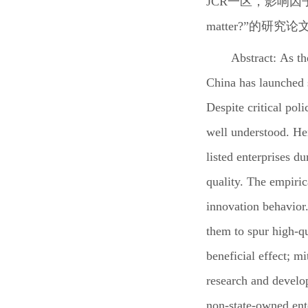
JCR
一区，影响因
matter?
”
的研究论
Abstract:
As th
China has launched 
Despite critical pol
well understood. Hen
listed enterprises d
quality. The empiric
innovation behavior.
them to spur high-qu
beneficial effect; m
research and develop
non-state-owned ent