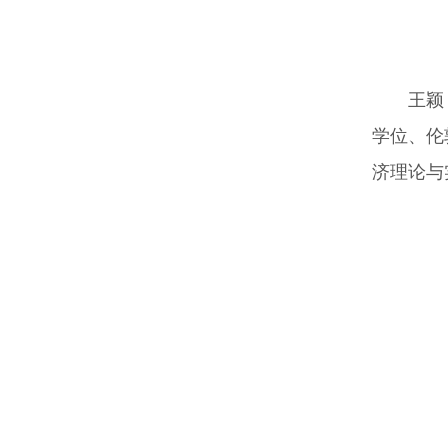
王颖
学位、伦
济理论与