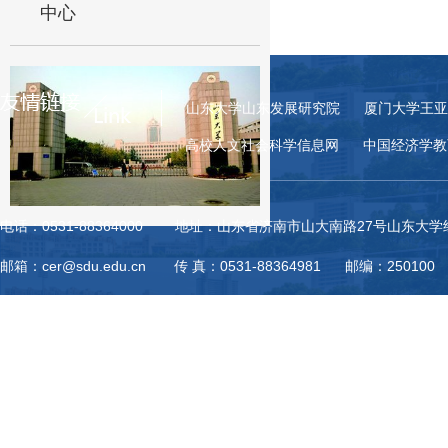
中心
山东大学山东发展研究院
厦门大学王亚
高校人文社会科学信息网
中国经济学教
电话：0531-88364000 地址：山东省济南市山大南路27号山东大
邮箱：cer@sdu.edu.cn 传 真：0531-88364981 邮编：250100