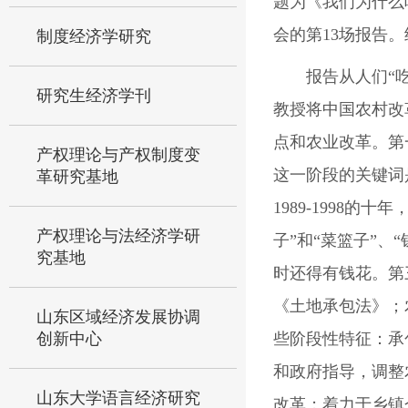
题为《我们为什么
会的第
13
场报告。
制度经济学研究
报告从人们“
研究生经济学刊
教授将中国农村改
点和农业改革。
第
产权理论与产权制度变
这一阶段的关键词
革研究基地
1989-1998
的十年，
产权理论与法经济学研
子”和“菜篮子”
究基地
时还得有钱花。第
《土地承包法》；
山东区域经济发展协调
创新中心
些阶段性特征：承
和政府指导，调整
山东大学语言经济研究
改革；着力于乡镇