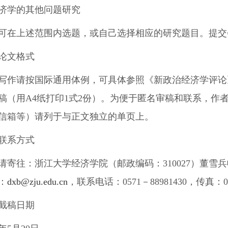
济学的其他问题研究
可在上述范围内选题，或自己选择相应的研究题目。提交
论文格式
写作请按国际通用体例，可具体参照《新政治经济学评论
稿（用A4纸打印1式2份）。为便于匿名审稿和联系，作
信箱等）请列于与正文独立的单页上。
联系方式
请寄往：浙江大学经济学院（邮政编码：310027）董雪
：
dxb@zju.edu.cn
，联系电话：0571－88981430，传真：05
截稿日期