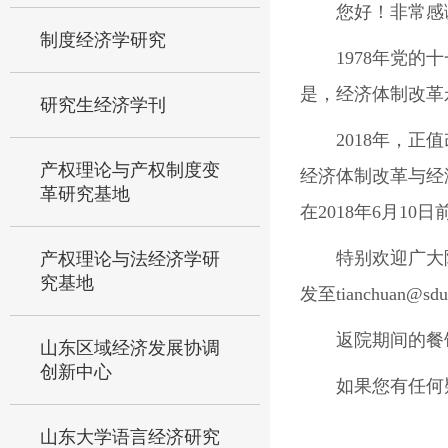
您好！非常感
制度经济学研究
1978
年党的十
是，经济体制改革
研究生经济学刊
2018
年，正值
产权理论与产权制度变
经济体制改革与经
革研究基地
在
2018
年
6
月
10
日
特别欢迎广大
产权理论与法经济学研
究基地
发至tianchuan@sdu.
返院期间的餐
山东区域经济发展协调
创新中心
如果您有任何
山东大学语言经济研究