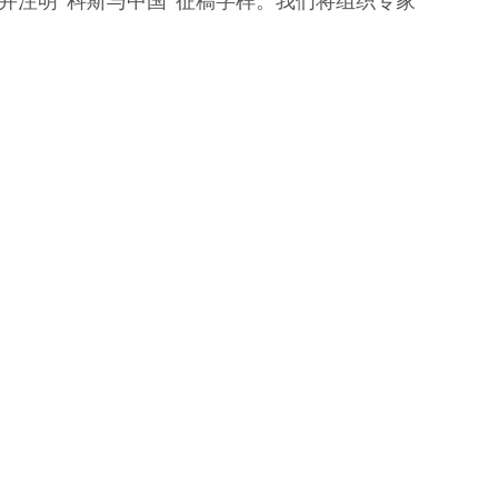
并注明“科斯与中国”征稿字样。我们将组织专家