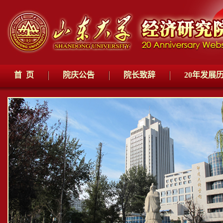
首 页
院庆公告
院长致辞
20年发展