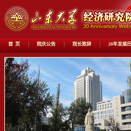
首 页
院庆公告
院长致辞
20年发展