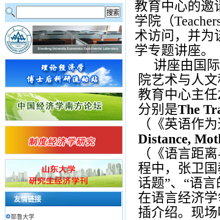
教育中心的邀
学院（
Teacher
术访问，并为
学专题讲座。
讲座由国际
院艺术与人文
教育中心主任
分别是
The Tra
（《英语作为
D
istance, Mot
（《语言距离
程中，张卫国
话题”、“语
在语言经济学
友情链接
插介绍。现场
耶鲁大学