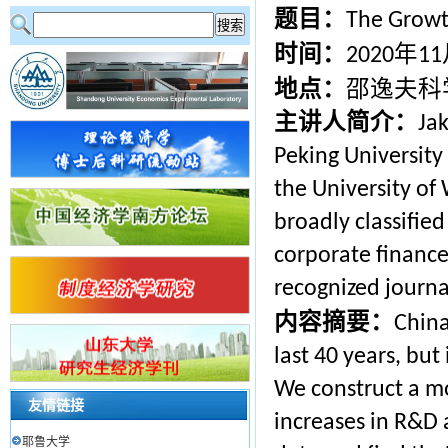
题目：
The Growt
时间：
年
2020
11
地点：
邵逸夫科
主讲人简介：
Jak
Peking University
the University of
broadly classified
corporate finance
recognized journa
内容摘要：
China
last 40 years, bu
We construct a m
友情链接
increases in R&D 
耶鲁大学