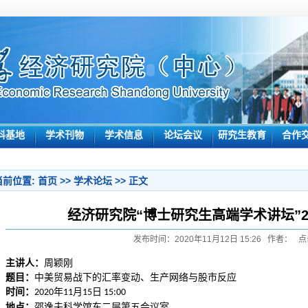
科基地
学术刊物
学术信息
论坛会议
研究生教育
合作
当前位置:
首页
>>
学术论坛
>> 正文
经济研究院“博士研究生高端学术讲坛”2
发布时间：2020年11月12日 15:26 作者： 点
主讲人：
周颖刚
题目：
中美贸易战下的汇率变动、生产网络与股市反应
时间：
年
月
日
2020
11
15
15:00
地点：
邵逸夫科学馆东二层第五会议室