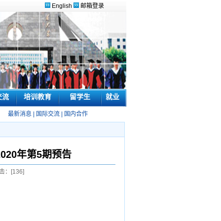
English
邮箱登录
交流
培训教育
留学生
就业
最新消息
|
国际交流
|
国内合作
020年第5期预告
击：[
136
]