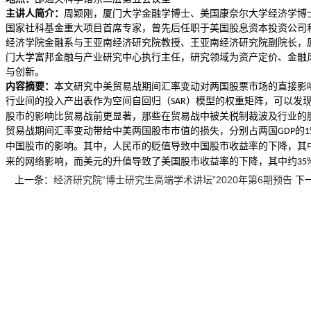
主讲人简介：
周颖刚，厦门大学金融学博士、美国康奈尔大学经济学博士
国家社科基金重大项目首席专家，曾先后任职于美国股息资本投资公司
经济学院金融系与王亚南经济研究院教授、王亚南经济研究院副院长，
门大学富邦金融与产业研究中心执行主任，研究领域为资产定价、金融
与创新。
内容摘要：
本文研究中美贸易战期间汇率变动对两国股票市场的直接影
行业间的投入产出表作为空间自回归（
）模型的权重矩阵，可以发
SAR
股市的影响比贸易战前更显著，那些在贸易战中被关税制裁波及行业的
贸易战期间汇率变动带给中美两国股市市值的损失，分别占两国
的
GDP
1
中国股市的影响。其中，人民币的贬值导致中国股市收益率的下降，其
来的网络影响，而美元的升值导致了美国股市收益率的下降，其中约
35
上一条：
经济研究院“博士研究生高端学术讲坛”2020年第6期预告
下