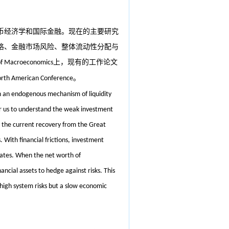
币经济学和国际金融。现在的主要研究
格、金融市场风险、整体流动性分配与
上，现有的工作论文
of Macroeconomics
。
orth American Conference
n an endogenous mechanism of liquidity
for us to understand the weak investment
g the current recovery from the Great
. With financial frictions, investment
orates. When the net worth of
ancial assets to hedge against risks. This
 high system risks but a slow economic