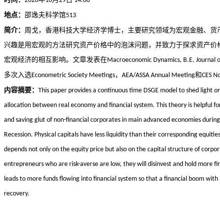
2020
10
29
14:00
地点：
邵逸夫科学馆
513
简介：
周戈，
香港科技大学经济学博士，主要研究领域为宏观金融、货
兴趣是用宏观的方法研究资产价格中的泡沫问题，并致力于探求资产价
宏观经济的相互影响。文章发表在
Macroeconomic Dynamics, B.E. Journal 
多次入选
，
和
Econometric Society Meetings
AEA/ASSA Annual Meeting
CES N
内容摘要：
This paper provides a continuous time DSGE model to shed light o
allocation between real economy and financial system. This theory is helpful 
and saving glut of non-financial corporates in main advanced economies durin
Recession. Physical capitals have less liquidity than their corresponding equities
depends not only on the equity price but also on the capital structure of corp
entrepreneurs who are risk-averse are low, they will disinvest and hold more fin
leads to more funds flowing into financial system so that a financial boom with
recovery.