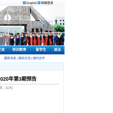
English
邮箱登录
交流
培训教育
留学生
就业
最新消息
|
国际交流
|
国内合作
020年第3期预告
击：[
125
]