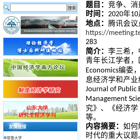
题目：
竞争、消
时间：
年
2020
10
地点：
腾讯会议
https://meeting.
283
简介：
李三希，
青年长江学者，
编委
Economics
息经济学和产业
Journal of Public
Management Sci
究》、《经济学
等。
内容摘要：
如何
友情链接
时代的重大议题
耶鲁大学