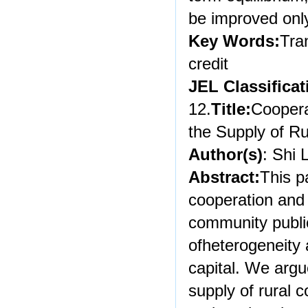
be improved only
Key Words:
Tra
credit
JEL Classificat
12.
Title:
Coopera
the Supply of R
Author(s)
: Shi 
Abstract:
This p
cooperation and 
community publi
ofheterogeneity 
capital. We arg
supply of rural