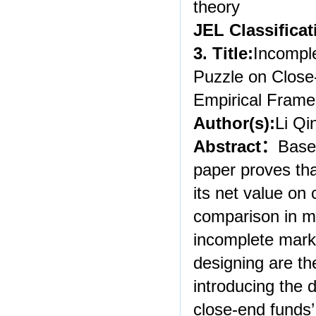
theory
JEL Classificat
3. Title:
Incompl
Puzzle on Close
Empirical Frame
Author(s):
Li Qi
Abstract
：
Based
paper proves tha
its net value on
comparison in ma
incomplete mark
designing are th
introducing the 
close-end funds