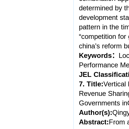
determined by th
development star
pattern in the t
“competition for 
china’s reform bu
Keywords
：
Lo
Performance Me
JEL Classificat
7. Title:
Vertical
Revenue Sharing
Governments in
Author(s):
Qing
Abstract:
From a