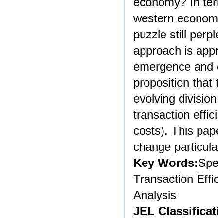
economy? In ter
western economic 
puzzle still perp
approach is appro
emergence and e
proposition that
evolving division
transaction effic
costs). This pape
change particula
Key Words:
Spe
Transaction Effi
Analysis
JEL Classificat