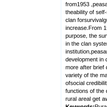
from1953 ,peasa
theability of sel
clan forsurvival
increase.From 
purpose, the sur
in the clan syst
institution,peasa
development in 
more after brief
variety of the m
ofsocial credibi
functions of the
rural areal get 
Keywords:
Rura