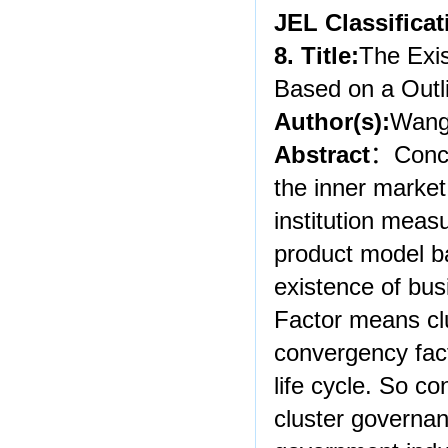
JEL Classificat
8. Title:
The Exis
Based on a Outl
Author(s):
Wang
Abstract
：Concen
the inner market
institution measu
product model b
existence of bus
Factor means clu
convergency fact
life cycle. So c
cluster governan