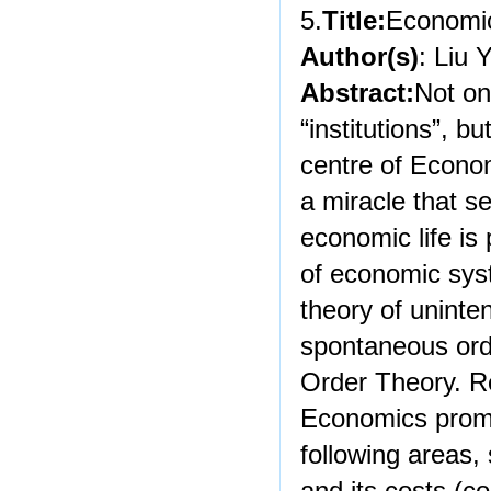
5.
Title:
Economic
Author(s)
: Liu Y
Abstract:
Not onl
“institutions”, b
centre of Econo
a miracle that 
economic life is
of economic sys
theory of uninte
spontaneous ord
Order Theory. R
Economics promo
following areas, 