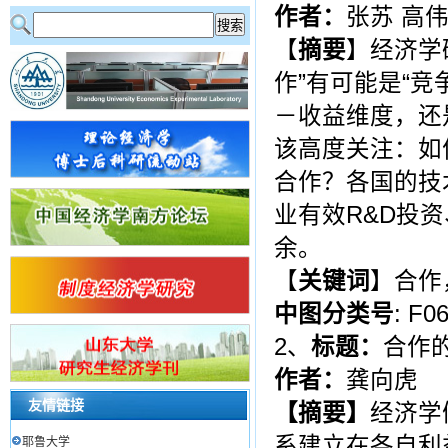
作者：
张苏 高
【
摘要
】经济学
作”有可能是“
－收益维度，还
该高度关注：如
合作？各国的技
业有效R&D投
余。
【
关键词
】合作
中图分类号
: F0
2、
标题：
合作
作者：
龚向虎
友情链接
【摘要】
经济学
系建立在各自利
耶鲁大学