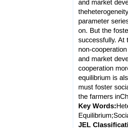
and market devel
theheterogeneity
parameter series
on. But the foste
successfully. A
non-cooperation 
and market deve
cooperation more 
equilibrium is a
must foster soci
the farmers inCh
Key Words:
Het
Equilibrium;Soci
JEL Classificat