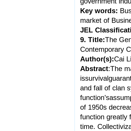
government indust
Key words:
Bus
market of Busines
JEL Classificat
9. Title:
The Gene
Contemporary C
Author(s):
Cai L
Abstract
:The ma
issurvivalguaran
and fall of clan s
function’sassump
of 1950s decreas
function greatly
time. Collectiv