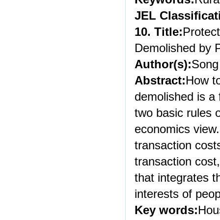
JEL Classificat
10. Title:
Protec
Demolished by Pr
Author(s):
Song
Abstract:
How to
demolished is a f
two basic rules o
economics view.
transaction cost
transaction cost
that integrates t
interests of peo
Key words:
Hous