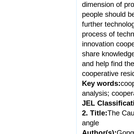
dimension of pr
people should b
further technolo
process of techn
innovation coope
share knowledge,
and help find th
cooperative resi
Key words:
coop
analysis; cooper
JEL Classificat
2. Title:
The Cau
angle
Author(s):
Gong