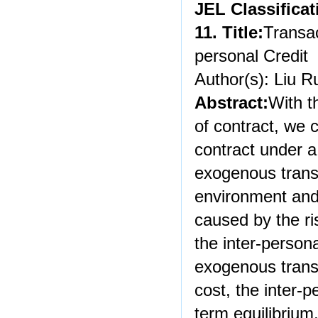
JEL
Classifica
11. Title:
Transac
personal Credit
Author(s): Liu R
Abstract:
With t
of contract, we c
contract under a
exogenous transa
environment and
caused by the ris
the inter-persona
exogenous trans
cost, the inter-p
term equilibrium,