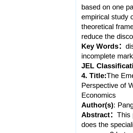
based on one pan
empirical study c
theoretical fram
reduce the disco
Key Words
：
di
incomplete mark
JEL Classificat
4. Title:
The Eme
Perspective of 
Economics
Author(s)
: Pan
Abstract
：
This 
does the specia