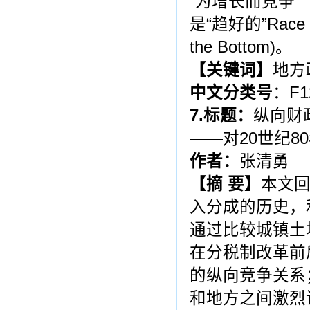
“为增长而竞争”（C
是“趋好的”Race 
the Bottom)。
【关键词】
地方
中文分类号
：F1
7.
标题：
纵向财
――对20世纪
作者：
张清勇
【
摘
要
】
本文回
入分成的历史，
通过比较城镇土
在分税制改革前
的纵向竞争关系
和地方之间激烈