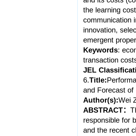
and its costs (c
the learning cost
communication i
innovation, sele
emergent proper
Keywords
: eco
transaction cost
JEL Classificat
6.
Title:
Performa
and Forecast of 
Author(s):
Wei 
ABSTRACT
：
T
responsible for 
and the recent c