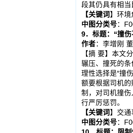
段其仍具有相当
【关键词
】环境
中图分类号
：F0
9
．标题：“撞
作者
：李增刚 
【摘 要】本文
辗压、撞死的条
理性选择是“撞
额要根据司机的
制，对司机撞伤
行严厉惩罚。
【
关键词
】交通
中图分类号
：F0
10
．标题：限制