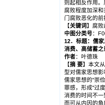
则起相反作用。
腐败程度加深和
门腐败恶化的前
【
关键词
】腐败
中图分类号
：F0
12
．标题：儒家
消费、高储蓄之
作者
：叶德珠
【
摘
要
】本文
型对儒家思想影
儒家思想的“崇
罪感，形成“过
消费的时间不一
而可从内因的角