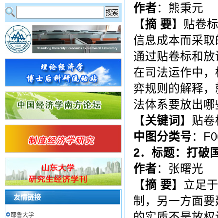
作者
：熊秉元
【
摘
要
】贴卷
信息成本而采取
通过贴卷标和放
在司法运作中，
弈规则的解释，
法体系要放出哪
【
关键词
】贴卷
中图分类号
：F0
2
．标题：打破
作者
：张曙光
【
摘
要
】立足
友情链接
制，另一方面要
的实质不是放权
耶鲁大学