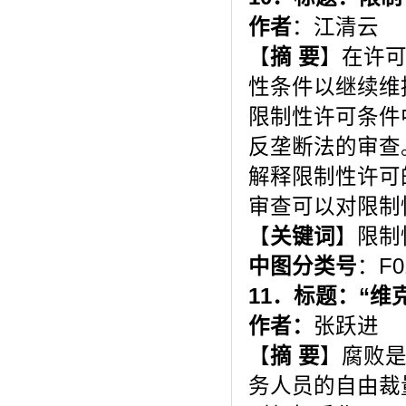
作者
：江清云
【
摘
要
】在许
性条件以继续维
限制性许可条件
反垄断法的审查
解释限制性许可
审查可以对限制
【
关键词
】限制
中图分类号
：F0
11
．标题：“维
作者：
张跃进
【
摘
要
】腐败
务人员的自由裁