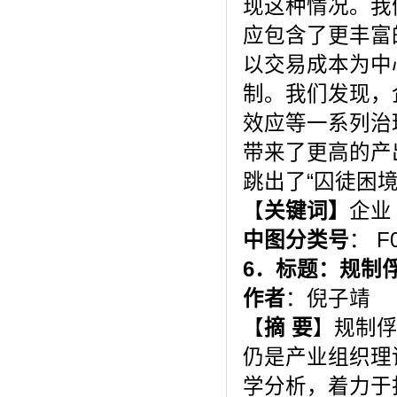
现这种情况。我
应包含了更丰富
以交易成本为中
制。我们发现，
效应等一系列治
带来了更高的产
跳出了“囚徒困
【
关键词
】
企业
中图分类号
： F
6
．标题：规制
作者
：倪子靖
【
摘
要
】规制
仍是产业组织理
学分析，着力于