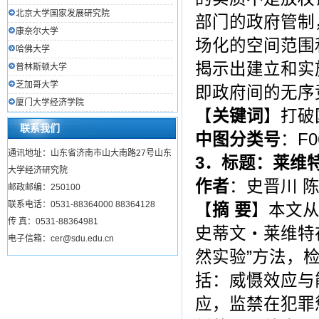
北京大学国家发展研究院
部门的政府管制
康奈尔大学
场化的空间范围
哈佛大学
揭示出建立和实
普林斯顿大学
芝加哥大学
即政府间的无序
厦门大学经济学院
【
关键词
】打破
联系我们
中图分类号
：F0
通讯地址：山东省济南市山大南路27号山东
3
．标题：莱维
大学经济研究院
作者
：史晋川 
邮政邮编：250100
联系电话：0531-88364000 88364128
【
摘
要
】本文从
传 真：0531-88364981
史蒂文・莱维特
电子信箱：cer@sdu.edu.cn
然实验”方法，
括：威慑效应与
应，监禁在犯罪