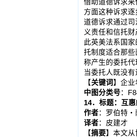
借助道德诉求来
方面这种诉求逐
道德诉求通过司
义责任和信托财
此英美法系国家
托制度适合那些
称产生的委托代
当委托人既没有
【
关键词
】企业
中图分类号
：F84
14
．标题：互惠
作者
：罗伯特・
译者
：皮建才
【
摘要
】本文从