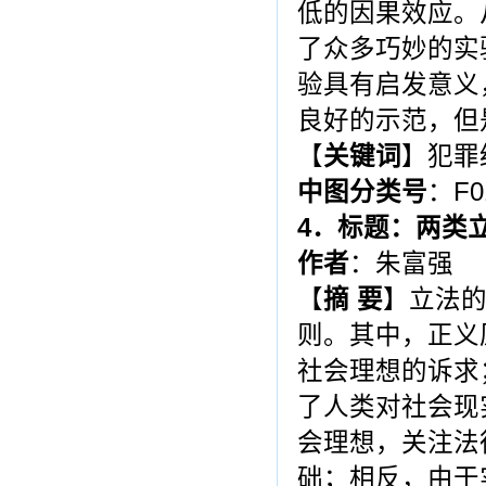
低的因果效应。
了众多巧妙的实
验具有启发意义
良好的示范，但
【
关键词
】犯罪
中图分类号
：F0
4
．标题：两类
作者
：朱富强
【
摘 要
】立法
则。其中，正义
社会理想的诉求
了人类对社会现
会理想，关注法
础；相反，由于