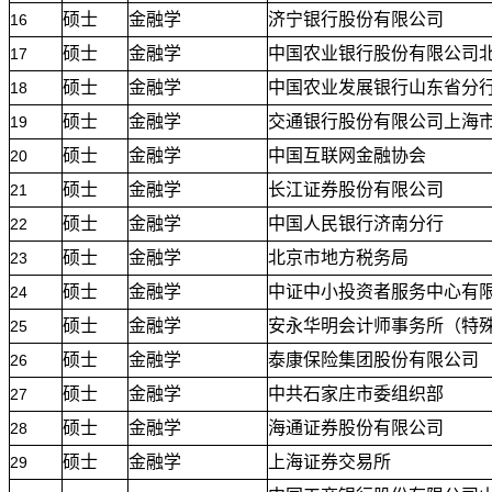
硕士
金融学
济宁银行股份有限公司
16
硕士
金融学
中国农业银行股份有限公司
17
硕士
金融学
中国农业发展银行山东省分
18
硕士
金融学
交通银行股份有限公司上海
19
硕士
金融学
中国互联网金融协会
20
硕士
金融学
长江证券股份有限公司
21
硕士
金融学
中国人民银行济南分行
22
硕士
金融学
北京市地方税务局
23
硕士
金融学
中证中小投资者服务中心有
24
硕士
金融学
安永华明会计师事务所（特
25
硕士
金融学
泰康保险集团股份有限公司
26
硕士
金融学
中共石家庄市委组织部
27
硕士
金融学
海通证券股份有限公司
28
硕士
金融学
上海证券交易所
29