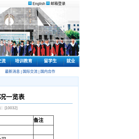
English
邮箱登录
交流
培训教育
留学生
就业
最新消息
|
国际交流
|
国内合作
情况一览表
：[
10032
]
备注