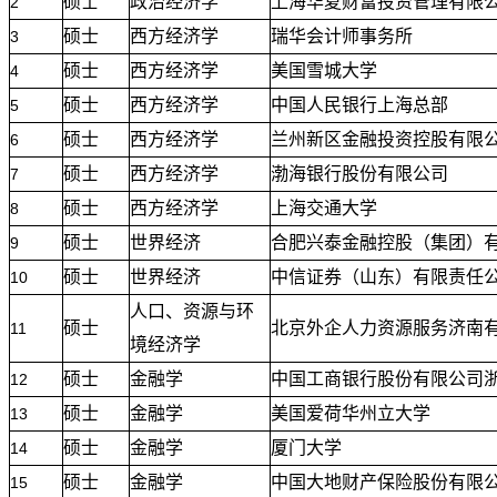
硕士
政治经济学
上海华夏财富投资管理有限
2
硕士
西方经济学
瑞华会计师事务所
3
硕士
西方经济学
美国雪城大学
4
硕士
西方经济学
中国人民银行上海总部
5
硕士
西方经济学
兰州新区金融投资控股有限
6
硕士
西方经济学
渤海银行股份有限公司
7
硕士
西方经济学
上海交通大学
8
硕士
世界经济
合肥兴泰金融控股（集团）
9
硕士
世界经济
中信证券（山东）有限责任
10
人口、资源与环
硕士
北京外企人力资源服务济南
11
境经济学
硕士
金融学
中国工商银行股份有限公司
12
硕士
金融学
美国爱荷华州立大学
13
硕士
金融学
厦门大学
14
硕士
金融学
中国大地财产保险股份有限
15