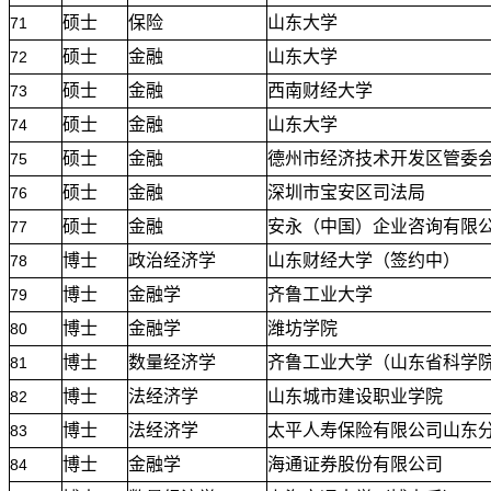
硕士
保险
山东大学
71
硕士
金融
山东大学
72
硕士
金融
西南财经大学
73
硕士
金融
山东大学
74
硕士
金融
德州市经济技术开发区管委
75
硕士
金融
深圳市宝安区司法局
76
硕士
金融
安永（中国）企业咨询有限
77
博士
政治经济学
山东财经大学（签约中）
78
博士
金融学
齐鲁工业大学
79
博士
金融学
潍坊学院
80
博士
数量经济学
齐鲁工业大学（山东省科学
81
博士
法经济学
山东城市建设职业学院
82
博士
法经济学
太平人寿保险有限公司山东
83
博士
金融学
海通证券股份有限公司
84