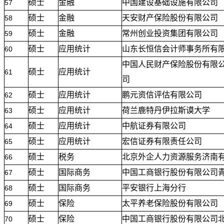
硕士
金融
中国建设基础设施有限公司
57
硕士
金融
天安财产保险股份有限公司
58
硕士
金融
常州创业投资集团有限公司
59
硕士
应用统计
山东长恒信会计师事务所有
60
中国人民财产保险股份有限
硕士
应用统计
61
司
硕士
应用统计
鹏元资信评估有限公司
62
硕士
应用统计
荷兰鹿特丹伊拉斯谟大学
63
硕士
应用统计
中航证券有限公司
64
硕士
应用统计
宏信证券有限责任公司
65
硕士
税务
北京外企人力资源服务济南
66
硕士
国际商务
中国工商银行股份有限公司
67
硕士
国际商务
平安银行上海分行
68
硕士
保险
太平养老保险股份有限公司
69
硕士
保险
中国工商银行股份有限公司
70