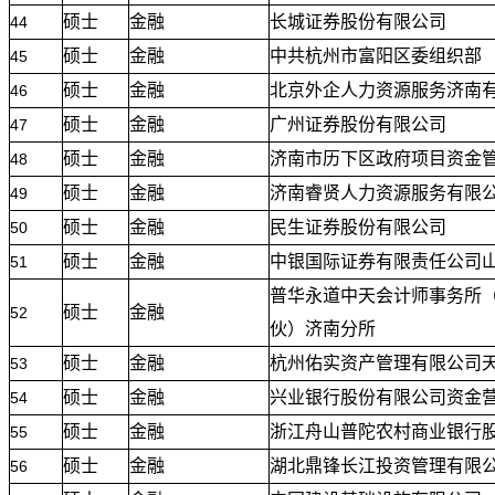
硕士
金融
长城证券股份有限公司
44
硕士
金融
中共杭州市富阳区委组织部
45
硕士
金融
北京外企人力资源服务济南
46
硕士
金融
广州证券股份有限公司
47
硕士
金融
济南市历下区政府项目资金
48
硕士
金融
济南睿贤人力资源服务有限
49
硕士
金融
民生证券股份有限公司
50
硕士
金融
中银国际证券有限责任公司
51
普华永道中天会计师事务所
硕士
金融
52
伙）济南分所
硕士
金融
杭州佑实资产管理有限公司
53
硕士
金融
兴业银行股份有限公司资金
54
硕士
金融
浙江舟山普陀农村商业银行
55
硕士
金融
湖北鼎锋长江投资管理有限
56