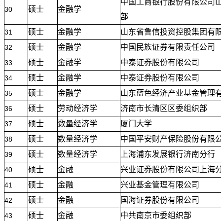
中国工商银行股份有限公司
硕士
金融学
30
部
硕士
金融学
山东省鲁信投资控股集团有
31
硕士
金融学
中国民族证券有限责任公司
32
硕士
金融学
中泰证券股份有限公司
33
硕士
金融学
中泰证券股份有限公司
34
硕士
金融学
山东蓝色经济产业基金管理
35
硕士
劳动经济学
济南市长清区区委组织部
36
硕士
数量经济学
厦门大学
37
硕士
数量经济学
中国平安财产保险股份有限
38
硕士
数量经济学
上海浦东发展银行济南分行
39
硕士
金融
兴业证券股份有限公司上海
40
硕士
金融
兴业基金管理有限公司
41
硕士
金融
国海证券股份有限公司
42
硕士
金融
中共南京市委组织部
43