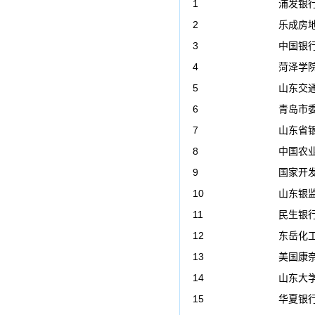
1
浦发银
2
乐成房
3
中国银
4
菏泽学院
5
山东交通
6
青岛市
7
山东省
8
中国农
9
国家开
10
山东银
11
民生银
12
东岳化
13
美国康
14
山东大
15
华夏银