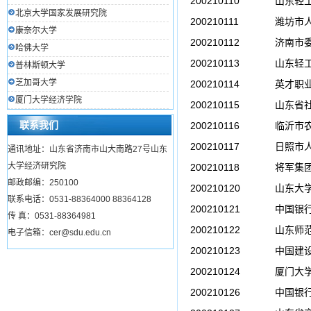
200210110
山东轻工
北京大学国家发展研究院
200210111
潍坊市
康奈尔大学
200210112
济南市
哈佛大学
200210113
山东轻工
普林斯顿大学
芝加哥大学
200210114
英才职业
厦门大学经济学院
200210115
山东省
联系我们
200210116
临沂市
200210117
日照市
通讯地址：山东省济南市山大南路27号山东
大学经济研究院
200210118
将军集
邮政邮编：250100
200210120
山东大
联系电话：0531-88364000 88364128
200210121
中国银
传 真：0531-88364981
200210122
山东师范
电子信箱：cer@sdu.edu.cn
200210123
中国建
200210124
厦门大
200210126
中国银