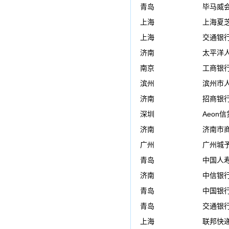
青岛
毕马威
上海
上海夏
上海
交通银
济南
太平洋
南京
工商银
滨州
滨州市
济南
招商银
深圳
Aeon
济南
济南市
广州
广州城
青岛
中国人
济南
中信银
青岛
中国银
青岛
交通银
上海
联邦快