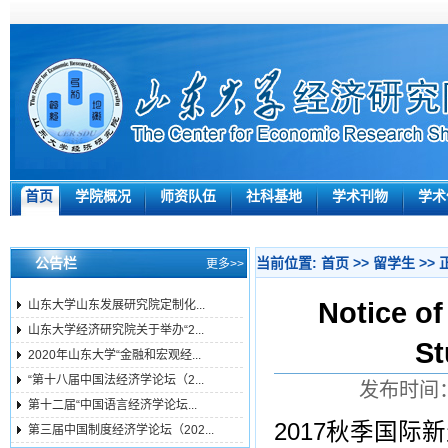
首页
学院概况
师资队伍
社科基地
学术刊物
学术
公告栏
当前位置:
首页
>>
留学生
>> 
更多>>
Notice of
山东大学山东发展研究院定制化...
山东大学经济研究院关于举办“2...
St
2020年山东大学“金融和宏观经...
“第十八届中国法经济学论坛（2...
发布时间：
第十二届“中国语言经济学论坛...
2017秋季国
第三届中国制度经济学论坛（202...