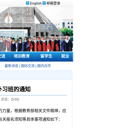
English
邮箱登录
交流
培训教育
留学生
就业
最新消息
|
国际交流
|
国内合作
补习班的通知
 点击：[
549
]
的力量，根据教育部相关文件精神，应
有关报名须知等具体事项通知如下：