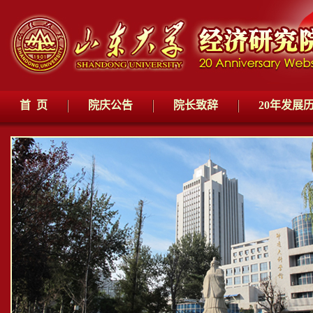
首 页
院庆公告
院长致辞
20年发展