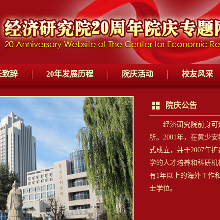
长致辞
20年发展历程
院庆活动
校友风采
院庆公告
经济研究院前身可追溯
所。2001年，在黄少
式成立，并于2007年
学的人才培养和科研机
有1年以上的海外工作
士学位。