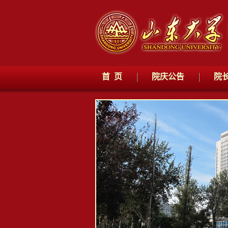
首 页
院庆公告
院