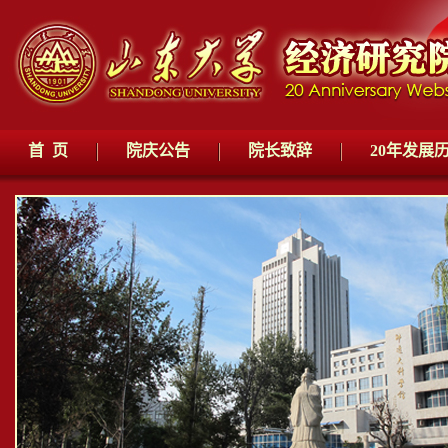
首 页
院庆公告
院长致辞
20年发展