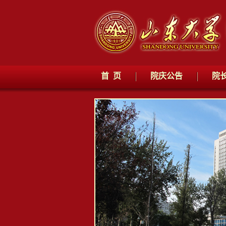
首 页
院庆公告
院