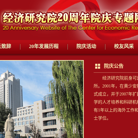
长致辞
20年发展历程
院庆活动
校友风采
院庆公告
经济研究院前身可追溯
所。2001年，在黄少
式成立，并于2007年
学的人才培养和科研机
有1年以上的海外工作
士学位。