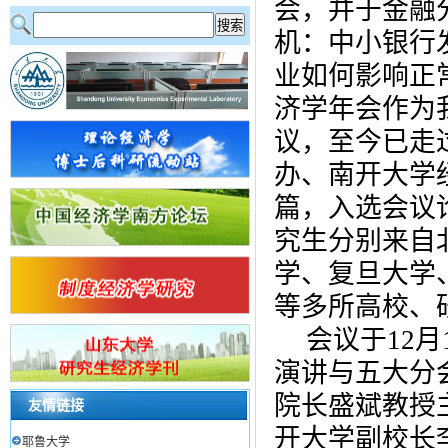
会，并于金融
机：中小银行
业如何影响正
济学年会作为
议，至今已走
办、南开大学
篇，入选会议
究生分别来自
学、复旦大学
等多所高校、
会议于
12
月
演讲与五大分
院长盛斌教授
友情链接
开大学副校长
耶鲁大学