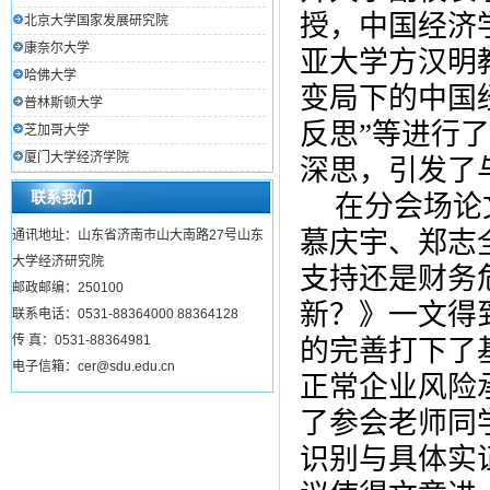
授，中国经济
北京大学国家发展研究院
康奈尔大学
亚大学方汉明
哈佛大学
变局下的中国经
普林斯顿大学
反思”等进行
芝加哥大学
厦门大学经济学院
深思，引发了
联系我们
在分会场论
慕庆宇、郑志
通讯地址：山东省济南市山大南路27号山东
大学经济研究院
支持还是财务
邮政邮编：250100
新？》一文得
联系电话：0531-88364000 88364128
传 真：0531-88364981
的完善打下了
电子信箱：cer@sdu.edu.cn
正常企业风险
了参会老师同
识别与具体实