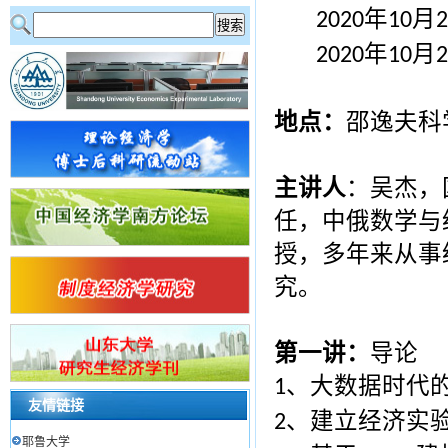
年
月
2020
10
2
年
月
2020
10
2
地点：
邵逸夫科
主讲人
：吴杰，
任，中俄数学与
授，多年来从事
究。
第一讲：
导论
、大数据时代
1
友情链接
、建立经济实
2
耶鲁大学