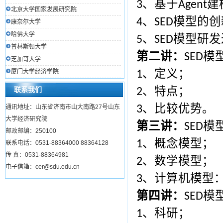
、基于
建
3
Agent
北京大学国家发展研究院
、
模型的创
4
SED
康奈尔大学
哈佛大学
、
模型研发
5
SED
普林斯顿大学
第二讲：
模
SED
芝加哥大学
、定义；
厦门大学经济学院
1
、特点；
联系我们
2
、比较优势。
通讯地址：山东省济南市山大南路27号山东
3
大学经济研究院
第三讲：
模
SED
邮政邮编：250100
、概念模型；
1
联系电话：0531-88364000 88364128
传 真：0531-88364981
、数学模型；
2
电子信箱：cer@sdu.edu.cn
、计算机模型
3
第四讲：
模
SED
、科研；
1