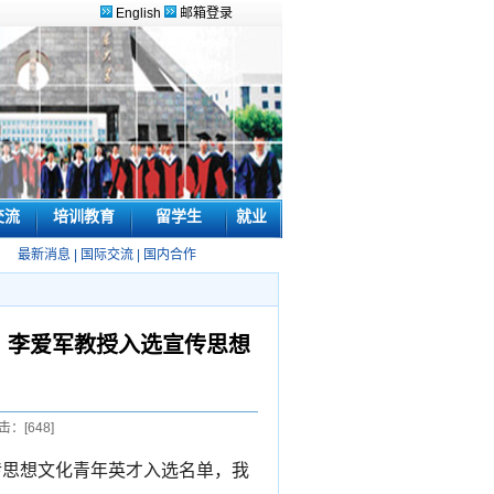
English
邮箱登录
交流
培训教育
留学生
就业
最新消息
|
国际交流
|
国内合作
，李爱军教授入选宣传思想
击：[
648
]
宣传思想文化青年英才入选名单，
我