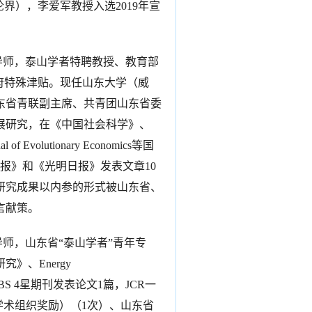
论界）
，
李爱军教授入选
2019年宣
导师，泰山学者特聘教授、教育部
府特殊津贴。现任山东大学（威
东省青联副主席、共青团山东省委
展研究，在《中国社会科学》、
l of Evolutionary Economics等国
报》和《光明日报》发表文章10
研究成果以内参的形式被山东省、
言献策。
导师
，
山东省
“泰山学者”青年专
、Energy
BS 4星期刊发表论文1篇，JCR一
际学术组织奖励）（1次）、山东省