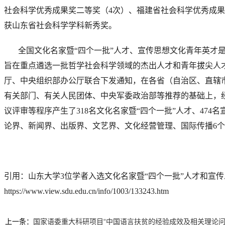
社会科学优秀成果奖二等奖（4次）、福建省社会科学优秀成果奖
获山东省社会科学学科新秀奖。
全国文化名家暨
“四个一批”人才、宣传思想文化青年英才
旨在重点遴选一批哲学社会科学领域的杰出人才和青年拔尖人
厅、中央组织部办公厅联合下发通知，在各省（自治区、直辖
有关部门、有关人民团体、中央军委政治部等推荐的基础上，
议评审等程序产生了318名文化名家暨“四个一批”人才、474
论界、新闻界、出版界、文艺界、文化经营管理、国际传播6
引用：山东大学
3位学者入选文化名家暨“四个一批”人才和宣
https://www.view.sdu.edu.cn/info/1003/133243.htm
上一条：
国家语委重大科研项目“中国语言扶贫的经验成效及相关理论问