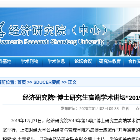
科基地
学术刊物
学术信息
论坛会议
研究生教育
合作
当前位置:
首页
>>
SDUCER要闻
>> 正文
经济研究院“博士研究生高端学术讲坛”201
发布时间：2020年01月02日 09:38 作者： 点
2019
年
12
月
31
日，经济研究院
2019
年第
14
期
“
博士研究生高端学术讲
室举行，上海财经大学公共经济与管理学院冯晨博士应邀作
“
开埠通商的
积累
”
的主题报告，活动由经济研究院白彩全博士主持，学院相关教师和