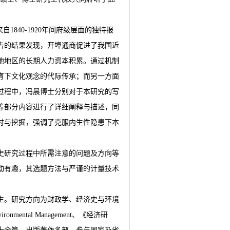
来自
1840-1920
年间府级层面的独特报
告的结果发现，开埠通商促进了我国近
地地区的长期人力资本积累。通过机制
育下文化观念的代际传承；而另一方面
过程中，冯晨博士分别对于本研究的写
等部分内容进行了详细阐释与描述，同
讨与挖掘，强调了克服内生性隐患下本
。
史研究过程中所需注意的问题及方向等
动有趣，其选题方法与严谨的计量技术
生。研究方向为财政学、经济史与环境
nvironmental Management
、《经济研