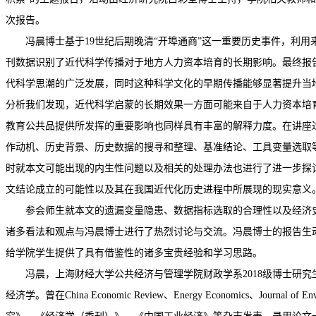
次报告。
冯晨博士基于
19
世纪后期晚清
“
开埠通商
”
这一重要历史事件，利用
刊数据识别了近代科学传播对于地方人力资本培育的长期影响。最终报
代科学思潮的广泛发展，同时这种科学文化的早期传播能够显著提升当
分析我们发现，近代科学启蒙的长期效果一方面可能来自于人力资本培
教育公共品提供所发挥的重要影响也同样具有丰富的解释力度。在讲座
作动机、历史背景、历史数据的搜寻和整理、基准结论、工具变量选取
时就本文可能出现的内生性问题以及相关的处理办法也进行了进一步探
文结论成立的可能性以及其在我国近代化历史进程中所展现的现实意义
参会师生就本文的遗漏变量隐患、数据指标选取的合理性以及经济
诸多看法和观点与冯晨博士进行了热烈讨论与交流。冯晨博士的报告生
给学院学生提供了具有借鉴性的诸多宝贵经验和学习思路。
冯晨，上海财经大学公共经济与管理学院财政学系
2018
级博士研究
经济学。曾在
China Economic Review
、
Energy Economics
、
Journal of E