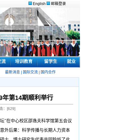
English
邮箱登录
交流
培训教育
留学生
就业
最新消息
|
国际交流
|
国内合作
9年第14期顺利举行
击：[
629
]
坛
”
在中心校区邵逸夫科学馆第五会议
意外后果：科学传播与长期人力资本
硕士、博士研究生代表共同聆听了此