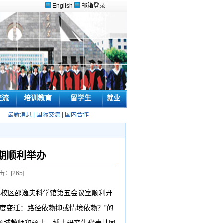
English
邮箱登录
交流
培训教育
留学生
就业
最新消息
|
国际交流
|
国内合作
期顺利举办
击：[
265
]
心校区邵逸夫科学馆第五会议室顺利开
度变迁：路径依赖抑或情境依赖？
”
的
领域教师和硕士、博士研究生代表共同