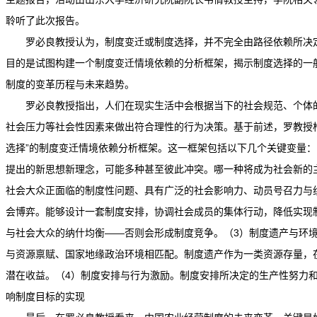
聆听了此次报告。
罗必良教授认为，制度变迁或制度选择，并不完全由路径依赖所决
目的是试图构建一个制度变迁情境依赖的分析框架，揭示制度选择的一
制度的变革历程与未来趋势。
罗必良教授指出，人们在现实生活中会根据当下的社会规范、个体
社会压力等社会性因素来做出符合理性的行为决策。基于前述，罗教授
选择”的制度变迁情境依赖分析框架。这一框架包括以下几个关键变量：
提出的新思想新理念，可能多种甚至彼此冲突。哪一种将成为社会新的
社会大众正面临的制度性问题、具有广泛的社会影响力、动员号召力与
会博弈。能够设计一套制度安排，协调社会成员的集体行动，降低实现
与社会大众的纳什均衡
——
否则会形成制度竞争。（
3
）制度遗产与环
与资源禀赋、国家地缘政治环境相匹配。制度遗产作为一类资源存量，
潜在收益。（
4
）制度安排与行为激励。制度安排所决定的生产性努力
响制度目标的实现