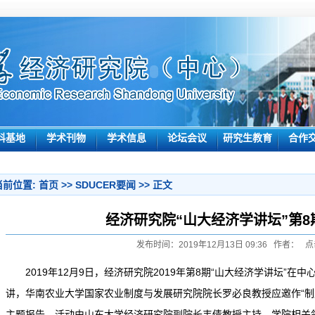
科基地
学术刊物
学术信息
论坛会议
研究生教育
合作
当前位置:
首页
>>
SDUCER要闻
>> 正文
经济研究院“山大经济学讲坛”第8
发布时间：2019年12月13日 09:36 作者： 点
2019
年
12
月
9
日，经济研究院
2019
年第
8
期
“
山大经济学讲坛
”
在中
讲，
华南农业大学国家农业制度与发展研究院院长罗必良
教授应邀作
“
制
主题报告，活动由山东大学经济研究院副院长韦倩教授主持，学院相关