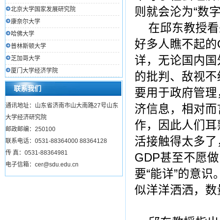
则就会沦为“数
北京大学国家发展研究院
康奈尔大学
在邱东教授看
哈佛大学
好多人瞧不起的
普林斯顿大学
详，无论国内国
芝加哥大学
厦门大学经济学院
的批判、敌视不
联系我们
要用于政府管理
通讯地址：山东省济南市山大南路27号山东
济信息，相对而
大学经济研究院
作，因此人们耳
邮政邮编：250100
活接触得太多了
联系电话：0531-88364000 88364128
传 真：0531-88364981
GDP
甚至不愿做
电子信箱：cer@sdu.edu.cn
要“能详”的意
似洋洋洒洒，数