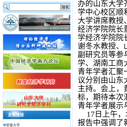
办的山东大学
学中心校区顺
大学讲席教授
经济学院院长
学经济学院院
谢冬水教授、
副研究员等参
学、湖南工商
青年学者汇聚
议分别由山东
主持。会上，
标，期待本次
青年学者展示
17
日上午，
友情链接
报告中强调了
耶鲁大学