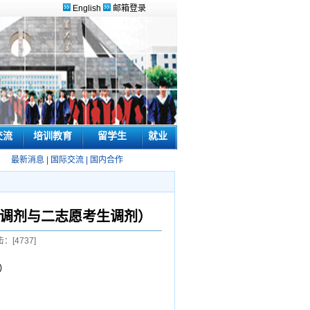
English
邮箱登录
交流
培训教育
留学生
就业
最新消息
|
国际交流
|
国内合作
内调剂与二志愿考生调剂）
击：[
4737
]
）