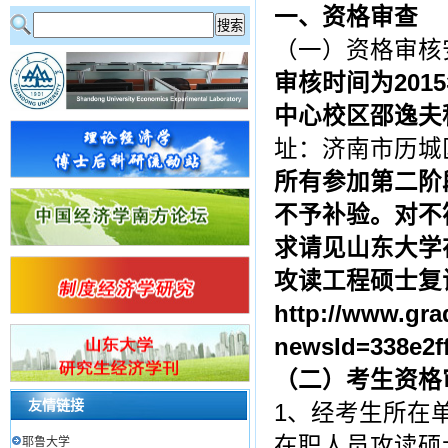
一、资格审查
（一）资格审核
审核时间为
2015
中心校区邵逸夫
址：济南市历城
所有参加第二阶
不予补验。对不
求请见山东大学
攻读工程硕士复
http://www.gra
newsId=338e2f
（二）考生资格
友情链接
1、经考生所在
在职人员攻读硕
耶鲁大学