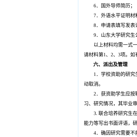
6
．
国外导师简历；
7
．
外语水平证明材
8
．
申请表填写发表
9
．
山东大学研究生
以上材料均需一式
请材料第
1
、
2
、
3
项。如
六、派出及管理
1
．学校资助的研究
动取消。
2
．获资助学生应按
习、研究情况，其毕业
3.
联合培养研究生
能力等写出书面评语，
4
．确因研究需要不