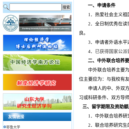
一、申请条件
1
．热爱社会主义祖
2
．全日制优秀在读
良。
3
．申请者外语水平
4
．
已获得国家公派
二、中外联合培养
中外联合培养主要
位主要应为：与我校有
申请人的中、外双
习或科研条件、双方导
三、留学期限及资助额
1
．中外联合培养研
友情链接
2
．联合培养研究生
耶鲁大学