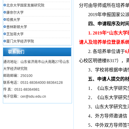
分可由导师或所在培养
北京大学国家发展研究院
康奈尔大学
2019
年申报国家公
哈佛大学
四、申请程序及时
普林斯顿大学
1. 2019年“山
芝加哥大学
厦门大学经济学院
请人及培养单位登录系
2.
各培养单位请于
6
联系我们
心校区明德楼
B317
），
通讯地址：山东省济南市山大南路27号山东
大学经济研究院
3
．学校将根据申请
邮政邮编：250100
五、申请人提交的
联系电话：0531-88364000 88364128
1
．
《山东大学研究
传 真：0531-88364981
电子信箱：cer@sdu.edu.cn
2
．
《山东大学研究
3
．山东大学研究生
4
．
外方导师邀请信
5
．
中外双方导师签