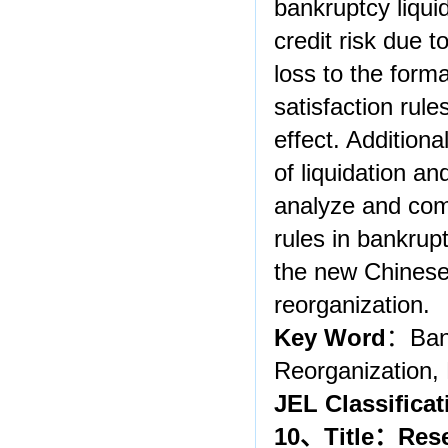
bankruptcy liqui
credit risk due t
loss to the form
satisfaction rul
effect. Additional
of liquidation and
analyze and comp
rules in bankrup
the new Chinese 
reorganization.
Key Word
：Bank
Reorganization, 
JEL Classificat
10
、
Title
：
Rese