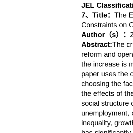
JEL Classificat
7
、
Title
：
The E
Constraints on 
Author
（
s
）：
Abstract:
The cr
reform and open
the increase is 
paper uses the c
choosing the fac
the effects of t
social structure
unemployment, co
inequality, growt
has significantly