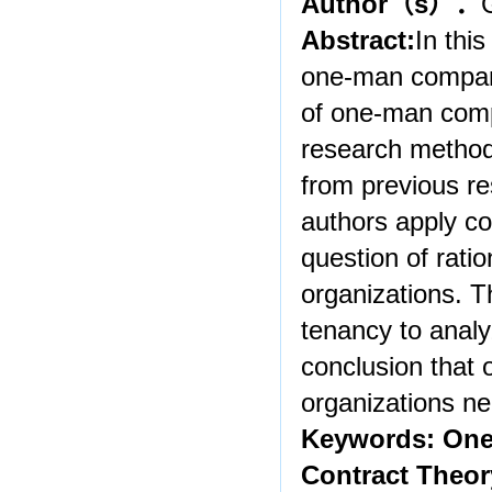
Author
（
s
）：
Abstract:
In this
one-man company 
of one-man comp
research methods
from previous re
authors apply co
question of ratio
organizations. 
tenancy to analyz
conclusion that 
organizations ne
Keywords: One
Contract Theor