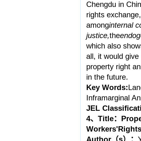
Chengdu in China
rights exchange,
among
internal 
justice,
the
endoge
which also shows
all, it would giv
property right a
in the future.
Key Words:
Lan
Inframarginal A
JEL Classifica
4
、
Title
：
P
rope
W
orkers
'
Right
Author
（
s
）：