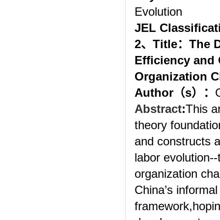
Evolution
JEL Classificat
2
、
Title
：
The D
Efficiency and 
Organization 
Author
（
s
）：
Abstract
:
This ar
theory foundation
and constructs a
labor evolution--
organization cha
China’s informal 
framework,
hopin