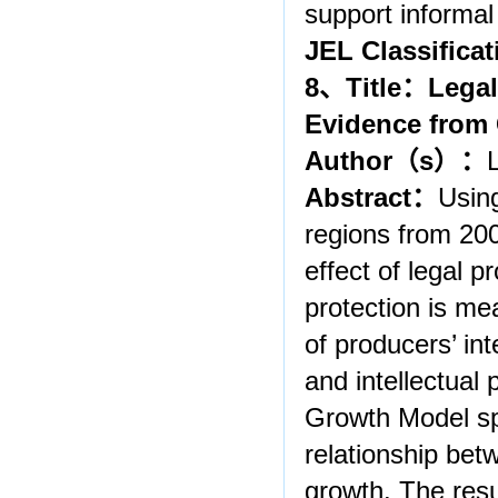
support informal
JEL Classificat
8
、
Title
：
Legal
Evidence from 
Author
（
s
）：
Abstract
：
Using
regions from 200
effect of legal 
protection is me
of producers’ int
and intellectual
Growth Model spe
relationship bet
growth. The resu