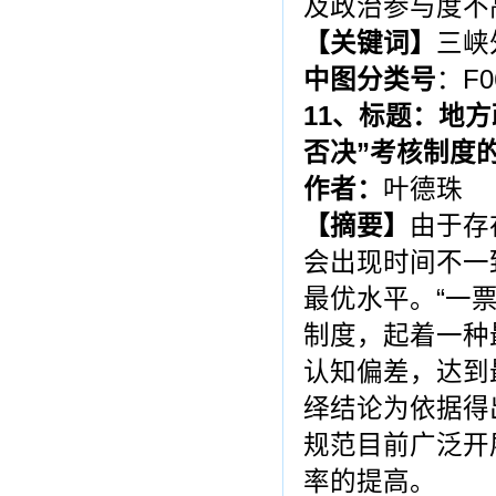
及政治参与度不
【关键词】
三峡
中图分类号
：F0
11
、标题：
地方
否决
”
考核制度
作者：
叶德珠
【
摘
要
】
由于存
会出现时间不一
最优水平。“一
制度，起着一种
认知偏差，达到
绎结论为依据得
规范目前广泛开
率的提高。