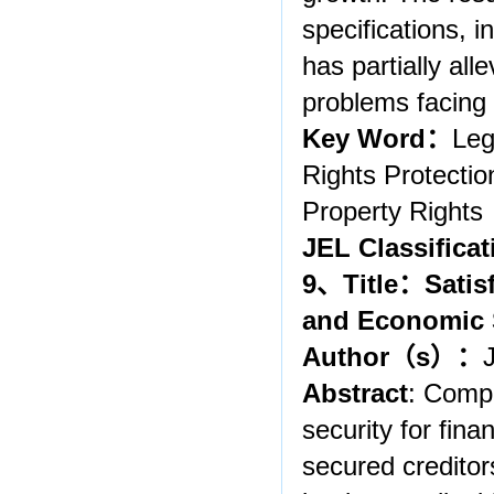
specifications, 
has partially al
problems facing 
Key Word
：
Leg
Rights Protection
Property Rights
JEL Classificat
9
、
Title
：
Satis
and Economic 
Author
（
s
）：
Abstract
: Compa
security for fin
secured creditors