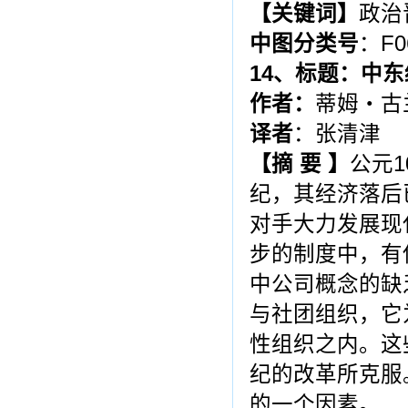
【关键词】
政治
中图分类号
：F0
14
、标题：
中东
作者：
蒂姆・古
译者
：张清津
【摘 要 】
公元
纪，其经济落后
对手大力发展现
步的制度中，有
中公司概念的缺
与社团组织，它
性组织之内。这
纪的改革所克服
的一个因素。