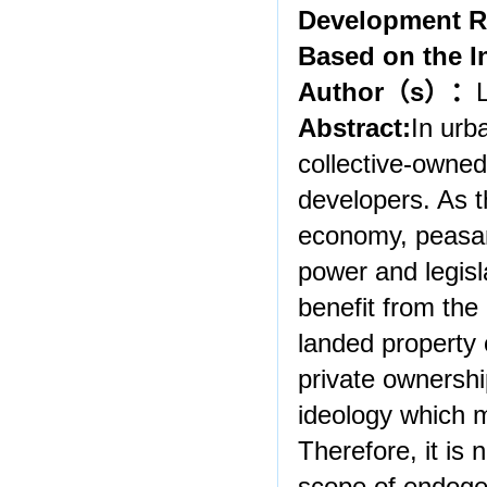
Development Ri
Based on the I
Author
（
s
）：
Abstract:
In urb
collective-owned 
developers. As 
economy, peasan
power and legisl
benefit from the
landed property 
private ownershi
ideology which ma
Therefore, it is 