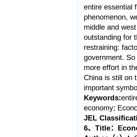
entire essential 
phenomenon, we w
middle and west 
outstanding for t
restraining: fact
government. So 
more effort in th
China is still on
important symbo
Keywords:
entir
economy; Econo
JEL Classificat
6
、
Title
：
Econ