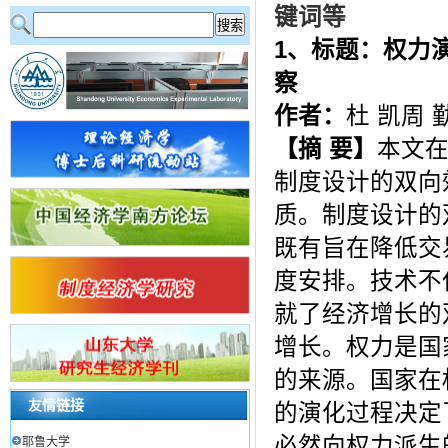
键词等
1
、标题：权力
察
作者：
杜 凯周 
【摘
要】
本文
制度设计的双向
质。制度设计的
既有旨在降低交
度安排。技术不
就了经济增长的
增长。权力是国
的来源。国家在
友情链接
的演化过程决定
必然向权力派生
耶鲁大学