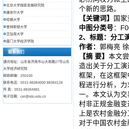
北京大学国家发展研究院
个新的思路。
康奈尔大学
【关键词】
国家
哈佛大学
中图分类号
：F0
普林斯顿大学
芝加哥大学
2、
标题：分工
厦门大学经济学院
作者：
郭梅亮 
联系我们
【
摘
要
】
本文
通讯地址：山东省济南市山大南路27号山东
造出关于分工演
大学经济研究院
框架，在这框架
邮政邮编：250100
联系电话：0531-88364000 88364128
程进行分析，力
传 真：0531-88364981
一。本文认为交
电子信箱：cer@sdu.edu.cn
村非正规金融变
上是农村金融分
对于中国农村金