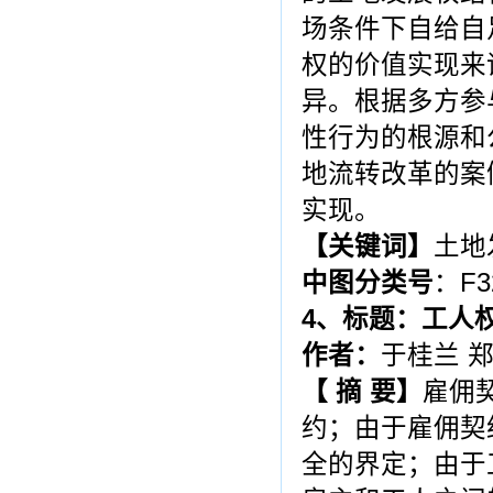
场条件下自给自
权的价值实现来
异。根据多方参
性行为的根源和
地流转改革的案
实现。
【
关键词
】
土地
中图分类号
：F3
4
、标题：工人
作者：
于桂兰 
【 摘 要】
雇佣
约；由于雇佣契
全的界定；由于