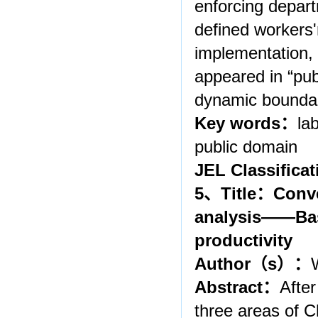
enforcing depart
defined workers'
implementation, 
appeared in “pub
dynamic boundar
Key words
：
la
public domain
JEL Classificat
5
、
Title
：
Conve
analysis
――
Ba
productivity
Author
（
s
）：
Abstract
：
After
three areas of C