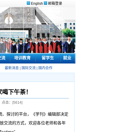
English
邮箱登录
交流
培训教育
留学生
就业
最新消息
|
国际交流
|
国内合作
家喝下午茶！
 点击：[
5614
]
流、探讨的平台，《学刊》编辑部决定
、开放交流的方式，欢迎各位老师和各年
time”。