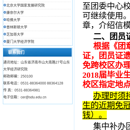
至团委中心
北京大学国家发展研究院
康奈尔大学
可继续使用
哈佛大学
章，介绍信
普林斯顿大学
二、团员
芝加哥大学
厦门大学经济学院
根据《团
联系我们
证，团员证
通讯地址：山东省济南市山大南路27号山东
免跨校区办
大学经济研究院
2018届毕
邮政邮编：250100
校区指定地点
联系电话：0531-88364000 88364128
传 真：0531-88364981
办理时须
电子信箱：cer@sdu.edu.cn
生的近期免
钱）。
集中补办