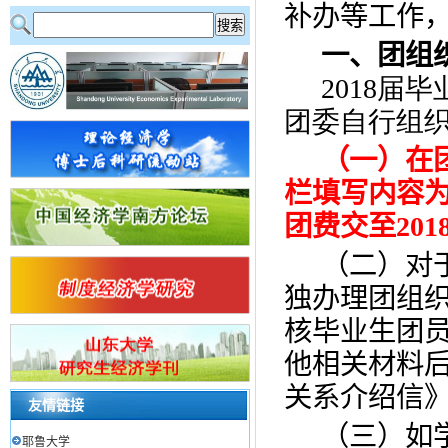
补办等工作
一、团组
2018
团委自行组
（一）在
栏填写内容为
团费交至20
（二）对
独办理团组
核毕业生团
他相关材料
关系介绍信
友情链接
（三）如
耶鲁大学