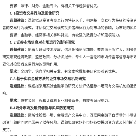
要求：
法律、财务、金融专业。有相关工作经验者优先。
C-1
投资者交易行为及画像研究
选题建议：
课题拟从投资者交易行为特征入手，构建基于交易行为特征的投资
者的交易行为模式，评估特定交易模式投资者群体行为对市场的影响，为市场的风
要求：
金融学、经济学相关学科背景，有较强的数据分析和建模能力。
C-2
证券市场信息对市场运行的影响研究
选题建议：
随着互联网技术发展，信息传播速度加快、覆盖面不断扩大，相关
研究宏观经济政策、监管政策、分析师报告、专业人士言论和市场传言等信息与市
变化对投资者交易行为的驱动作用。
要求：
金融学、信息学相关专业，有文本挖掘相关研究经验者优先。
C-3
基于实验金融方法的证券市场交易机制研究
选题建议：
课题拟采用实验金融学的研究方法评估证券市场现有交易机制的运
响。
要求：
兼有金融工程和计算机专业相关背景，有较强编程能力。
D-1
场外市场投融资创新与风险防范研究
选题建议：
区域性股权市场、金融资产交易中心、互联网金融平台等场外市场
融资问题的同时也带来了潜在风险。课题拟研究场外市场各类投融资方式及其创新
支持。