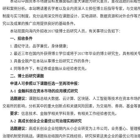
本站以中国资本市场建设和发展面临的重大课题为研究重点，重视选题的前瞻
研和案例分析。本站聘请著名学者以及业内资深人士担任博士后指导专家，与交易
制度与实习制度，充分运用深交所在课题设计、实地调研、数据资源和对外合作等
究以及成果的推广应用提供良好的基础条件。
本站现面向海内外招收
2017
级博士后研究人员，有关事项公告如下：
一、招收条件
1.
遵纪守法，品学兼优，身体健康；
2.
最近三年在国内外获得博士学位或将于
2017
年毕业的博士研究生，具有相关
3.
具备全脱产在本站从事博士后研究工作的条件；
4.
同等条件下，有证券或金融从业经验者优先。
二、博士后研究课题
申请人可参照以下课题任选一至两项申报：
A-1
金融科技在资本市场的应用模式研究
选题建议：
课题拟总结大数据、云计算、区块链、人工智能等技术在资本市场
交易所的影响，分析其中的重大创新点和关键风险因素，为交易所、券商、基金等
要求：
信息技术、金融学相关学科背景，有相关工作经验者优先。
A-2
高成长创业企业最优公司治理实践研究
选题建议：
高成长创业企业短期内从小企业转变为上市公司，业务重心、管理
治理机制受到挑战。课题拟总结国内外实践经验，研究探索这类企业的最优公司治