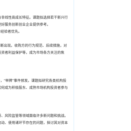
有非线性高成长特征。课题拟选择若干新兴行
更好服务创新创业企业提供参考。
作经验者优先。
不断出现。收购方的行为规范、后续措施，对
投资者利益保护等，成为市场各方关注的焦
，“举牌”事件频发。课题拟研究各类机构投
如何成为积极股东、成熟市场机构投资者参与
转、风险监管等领域面临许多新问题和挑战。
流动、使用诸环节存在的问题，探讨其对资本