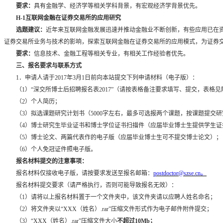
要求：
具有金融学、经济学等相关学科背景，有宏观经济学背景优先。
H-1
互联网金融在证券交易所的应用研究
选题建议：
近年来互联网金融发展迅速并推动金融业不断创新，有些应用已在
证券交易所业务与技术的影响，探索互联网金融在证券交易所的应用模式，为证券
要求：
信息技术、金融工程等相关专业，有相关工作经验者优先。
三、报名要求与联系方式
1
．申请人请于
2017
年
3
月
1
日前向本站提交下列申请材料（电子版）：
（
1
）“深交所博士后招聘报名表
2017
”（请按表格备注要求填写、提交，表格见
（
2
）个人简历；
（
3
）拟选课题研究计划书（
5000
字左右，最多可选报两个课题，按课题提交研
（
4
）博士研究生毕业证书和博士学位证书扫描件（应届毕业博士生提供学生证
（
5
）博士论文、两篇代表作的电子版（应届毕业博士生可不提交博士论文）；
（
6
）个人免冠证件照电子版。
报名材料提交的注意事项：
报名材料仅接收电子版，请按要求发送至报名邮箱：
postdoctor@szse.cn
。
报名材料提交要求（请严格执行，否则可能导致报名无效）：
（
1
）请将以上报名材料置于一个文件夹中，该文件夹请以应聘人姓名命名；
（
2
）将文件夹以“
XXX
（姓名）
.rar
”压缩文件形式作为电子邮件附件提交；
（
3
）“
XXX
（姓名）
.rar
”压缩文件大小
不超过
10Mb
；