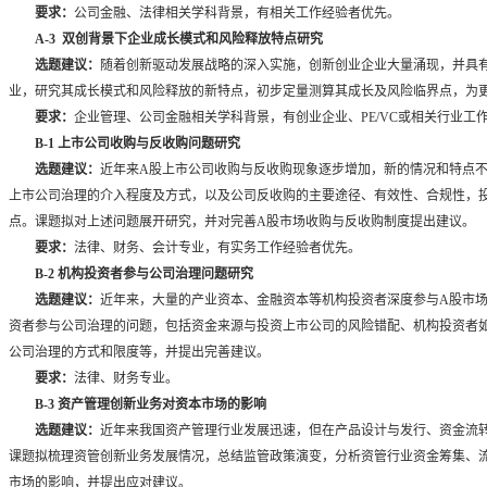
要求：
公司金融、法律相关学科背景，有相关工作经验者优先。
A-3
双创背景下企业成长模式和风险释放特点研究
选题建议：
随着创新驱动发展战略的深入实施，创新创业企业大量涌现，并具
业，研究其成长模式和风险释放的新特点，初步定量测算其成长及风险临界点，为
要求：
企业管理、公司金融相关学科背景，有创业企业、
PE/VC
或相关行业工
B-1
上市公司收购与反收购问题研究
选题建议：
近年来
A
股上市公司收购与反收购现象逐步增加，新的情况和特点
上市公司治理的介入程度及方式，以及公司反收购的主要途径、有效性、合规性，
点。课题拟对上述问题展开研究，并对完善
A
股市场收购与反收购制度提出建议。
要求：
法律、财务、会计专业，有实务工作经验者优先。
B-2
机构投资者参与公司治理问题研究
选题建议：
近年来，大量的产业资本、金融资本等机构投资者深度参与
A
股市场
资者参与公司治理的问题，包括资金来源与投资上市公司的风险错配、机构投资者
公司治理的方式和限度等，并提出完善建议。
要求：
法律、财务专业。
B-3
资产管理创新业务对资本市场的影响
选题建议：
近年来我国资产管理行业发展迅速，但在产品设计与发行、资金流
课题拟梳理资管创新业务发展情况，总结监管政策演变，分析资管行业资金筹集、
市场的影响，并提出应对建议。