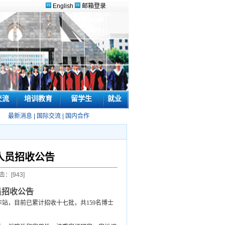
English
邮箱登录
交流
培训教育
留学生
就业
最新消息
|
国际交流
|
国内合作
人员招收公告
击：[
943
]
员招收公告
作站，目前已累计招收十七批，共
159
名博士