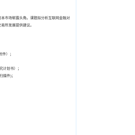
资本市场崭露头角。课题拟分析互联网金融对
交易所发展提供建议。
附件）；
究计划书）；
扫描件
)
；