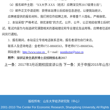
（
4
）报名邮件主题：“
XX
大学
-XXX
（姓名）应聘深交所
2017
级博士后”；
（
5
）邮件正文中请说明：获得本站博士后招收信息途径，以便我站统计。
应聘者提供的报名材料，我们将仅作招聘之用，并尊重个人隐私，严格保密。
2
．本站采取“严格考试、择优录取”的方式，公开、公平、公正地招收博士后
试，笔试内容为与拟选研究课题相关的基础理论和专业理论及运用等。应聘者往返
间另行通知。
3
．报名期间，本站设立专线电话联系咨询，报名者请勿自行来访。
联系人及咨询电话：金老师
0755-88668563
，李老师
0755-88668564
。
网站查询：
http://www.szse.cn
E
－
mail
：
postdoctor@szse.cn
附件：
深圳证券交易所博士后招聘报名表2017
上一条：
2017年3月近期校园宣讲公告
下一条：
关于申报2015年山
版权所有：山东大学经济研究院（中心）
 2001-2010 The Center For Economic Research, Shangdong University, All Rights