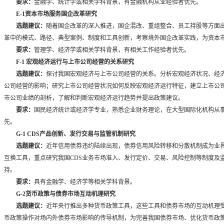
要求：
金融学、统计学或相关学科背景，有金融机构从业经验者优先。
E-1
资本市场服务国企改革研究
选题建议：
随着国企改革的深入推进，国企混改、重组整合、员工持股等方面
革中的模式、路径、典型案例、制度和工具创新，考察境外国企改革实践，为资本
要求：
管理学、经济学或相关学科背景，有相关工作经验者优先。
F-1
宏观经济运行与上市公司经营的关系研究
选题建议：
探讨我国宏观经济与上市公司经营的关系。分析宏观经济状况、经
公司经营的影响；研究上市公司经营状况如何反映宏观经济运行特征，建立上市公
市公司业绩的剖析，了解和判断宏观经济运行趋势并提出政策建议。
要求：
国民经济统计或经济学专业，熟悉企业财务理论，在大型国际化机构从
先。
G-1 CDS
产品创新、发行交易与监管机制研究
选题建议：
近年信用债券违约陆续出现，债券信用风险转移和分散机制成为业
互换工具，重点研究我国
CDS
业务市场准入、发行定价、交易、风险控制等制度及
持。
要求：
具有金融学、经济学等相关学科背景。
G-2
货币政策与债券市场互动机理研究
选题建议：
近年央行推出多种货币政策工具，这些工具和债券市场的互动机理
币政策操作对场内外债券市场影响的传导机制，为完善我国债券市场、优化货币政