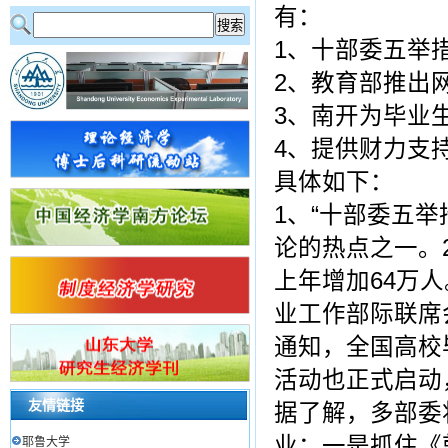
有：
1、十部委五举
2、教育部推出
3、南开为毕业生
4、提供财力支持
具体如下：
1、“十部委五举
论的热点之一。2
上年增加64万
业工作部际联席
通知，全国高校
活动也正式启动
友情链接
据了解，多部委
业：一是抓住《
耶鲁大学