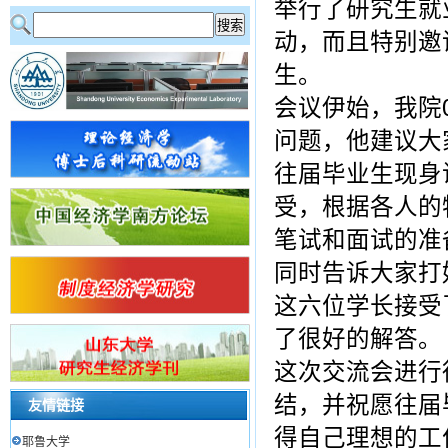
举行了研究生就
动，而且特别邀请
生。
会议伊始，我院
问题，他建议大
往届毕业生现身
受，根据各人的
笔试和面试的准
同时告诉大家打
这六位学长接受
了很好的解答。
这次交流会进行
结，并祝愿往届
友情链接
得自己理想的工
耶鲁大学