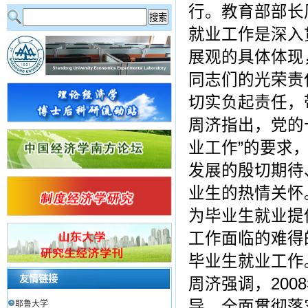
行。教育部部长
就业工作是深入
展观的具体体现
同志们的光荣责
切实负起责任，
周济指出，党的
业工作”的要求
发展的殷切期待
业生的热情关怀
为毕业生就业提
工作面临的难得
毕业生就业工作
友情链接
周济强调，20
导，全面贯彻落
耶鲁大学