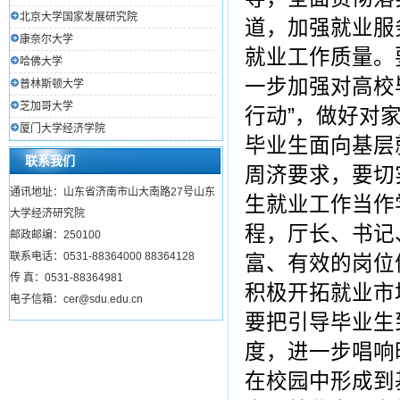
北京大学国家发展研究院
道，加强就业服
康奈尔大学
就业工作质量。
哈佛大学
一步加强对高校
普林斯顿大学
芝加哥大学
行动”，做好对
厦门大学经济学院
毕业生面向基层
联系我们
周济要求，要切
通讯地址：山东省济南市山大南路27号山东
生就业工作当作
大学经济研究院
程，厅长、书记
邮政邮编：250100
联系电话：0531-88364000 88364128
富、有效的岗位
传 真：0531-88364981
积极开拓就业市
电子信箱：cer@sdu.edu.cn
要把引导毕业生
度，进一步唱响
在校园中形成到